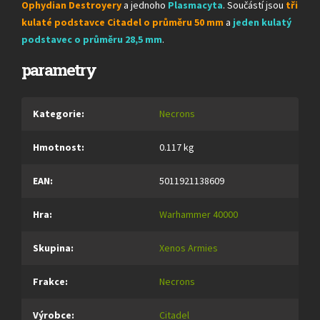
Ophydian Destroyery
a jednoho
Plasmacyta
. Součástí jsou
tři
kulaté podstavce Citadel o průměru 50 mm
a
jeden kulatý
podstavec o průměru 28,5 mm
.
parametry
Kategorie
:
Necrons
Hmotnost
:
0.117 kg
EAN
:
5011921138609
Hra
:
Warhammer 40000
Skupina
:
Xenos Armies
Frakce
:
Necrons
Výrobce
:
Citadel