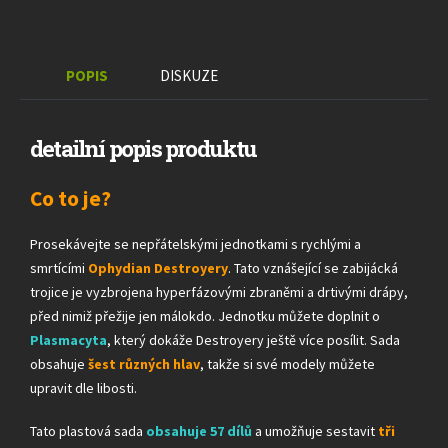
POPIS
DISKUZE
detailní popis produktu
Co to je?
Prosekávejte se nepřátelskými jednotkami s rychlými a
smrtícími
Ophydian Destroyery
. Tato vznášející se zabijácká
trojice je vyzbrojena hyperfázovými zbraněmi a drtivými drápy,
před nimiž přežije jen málokdo. Jednotku můžete doplnit o
Plasmacyta
, který dokáže Destroyery ještě více posílit. Sada
obsahuje
šest různých hlav
, takže si své modely můžete
upravit dle libosti.
Tato plastová sada
obsahuje 57 dílů
a umožňuje sestavit
tři