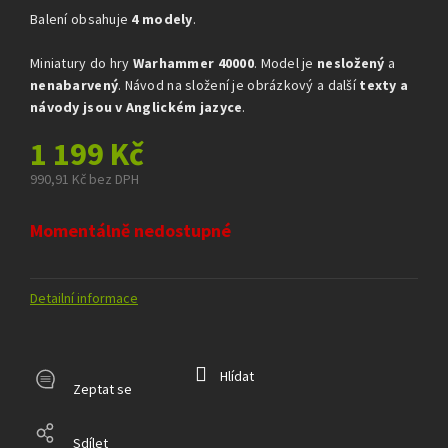
hvězdiček.
Balení obsahuje
4 modely
.
Miniatury do hry
Warhammer 40000
. Model je
nesložený
a
nenabarvený
. Návod na složení je obrázkový a další
texty a
návody jsou v Anglickém jazyce
.
1 199 Kč
990,91 Kč bez DPH
Měrná
cena:
Momentálně nedostupné
Detailní informace
Hlídat
Zeptat se
Sdílet