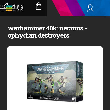
Přejít
na
NÁKUPNÍ
obsah
KOŠÍK
warhammer 40k: necrons -
ophydian destroyers