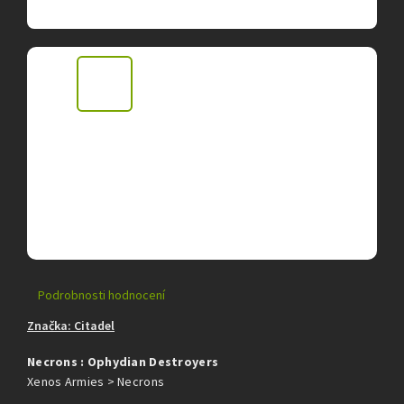
Průměrné
Podrobnosti hodnocení
hodnocení
Značka:
Citadel
produktu
je
Necrons : Ophydian Destroyers
0,0
z
Xenos Armies > Necrons
5