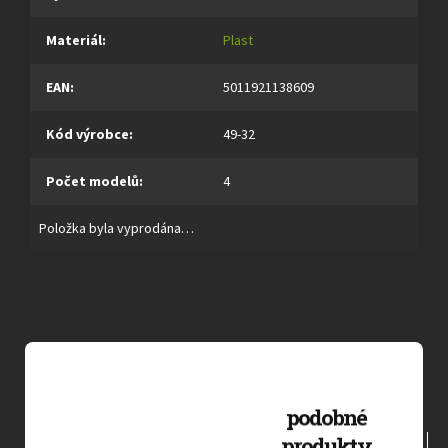
Materiál
:
Plast
EAN
:
5011921138609
Kód výrobce
:
49-32
Počet modelů
:
4
Položka byla vyprodána…