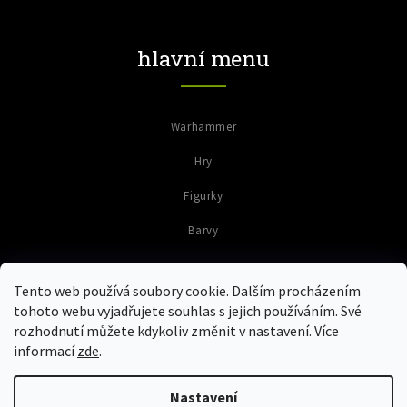
hlavní menu
Warhammer
Hry
Figurky
Barvy
Tento web používá soubory cookie. Dalším procházením
tohoto webu vyjadřujete souhlas s jejich používáním. Své
rozhodnutí můžete kdykoliv změnit v nastavení. Více
informací
zde
.
Copyright 2026
Colours of Warriors
. Všechna práva vyhrazena.
Upravit nastavení cookies
Nastavení