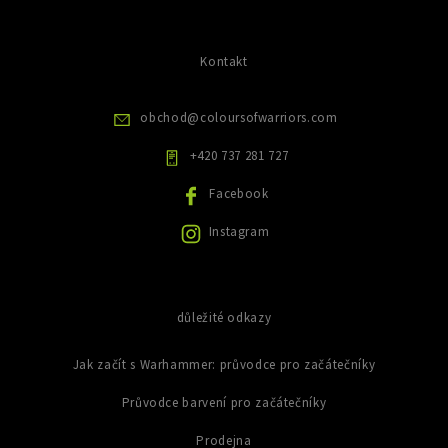
n
p
a
k
i
c
s
ů
í
Kontakt
u
p
r
v
obchod
@
coloursofwarriors.com
k
y
+420 737 281 727
v
ý
Facebook
p
i
Instagram
s
u
důležité odkazy
Jak začít s Warhammer: průvodce pro začátečníky
Průvodce barvení pro začátečníky
Prodejna