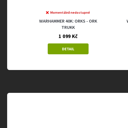
Momentálně nedostupné
AD
WARHAMMER 40K: ORKS - ORK
TRUKK
1 099 Kč
DETAIL