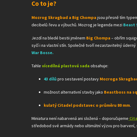
Co to je?
Mozrog Skragbad a Big Chompa
jsou přesně tím typem
decibelů řevu a výbuchů. Mozrog je legenda mezi
Beast 
Jezdí na bledé bestii jménem
Big Chompa
– obřím squigo
syčí i na vlastní stín. Společně tvoří nezastavitelný úder
War Bosse.
Tahle
vícedílná plastová sada
obsahuje:
43 dílů
pro sestavení postavy
Mozroga Skragbad
možnost alternativní stavby jako
Beastboss na s
kulatý Citadel podstavec o průměru 80 mm
.
Miniatura není nabarvená ani složená – doporučujeme
Cit
středobod své armády nebo ultimátní výzvu pro barvení,