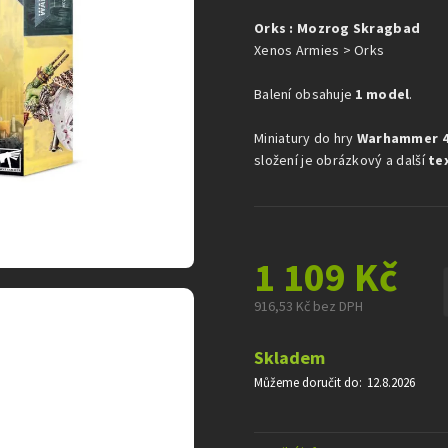
je
Orks : Mozrog Skragbad
0,0
z
Xenos Armies > Orks
5
hvězdiček.
Balení obsahuje
1 model
.
Miniatury do hry
Warhammer 4
složení je obrázkový a další
te
1 109 Kč
916,53 Kč bez DPH
Měrná
cena:
Skladem
Můžeme doručit do:
12.8.2026