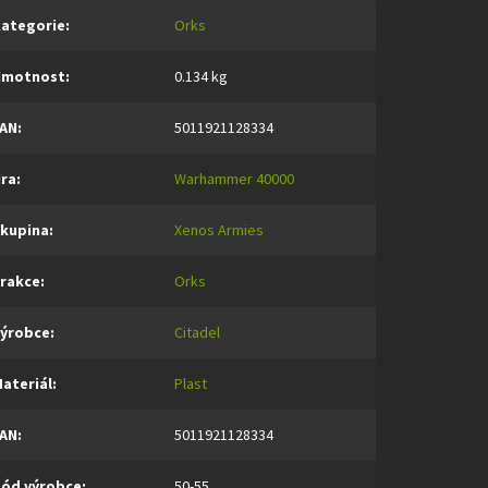
ategorie
:
Orks
Hmotnost
:
0.134 kg
AN
:
5011921128334
ra
:
Warhammer 40000
kupina
:
Xenos Armies
rakce
:
Orks
ýrobce
:
Citadel
ateriál
:
Plast
AN
:
5011921128334
ód výrobce
:
50-55