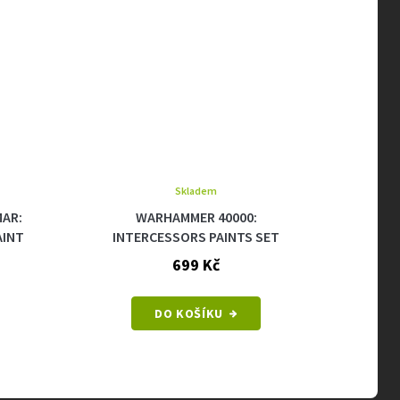
Skladem
AR:
WARHAMMER 40000:
WA
AINT
INTERCESSORS PAINTS SET
MARI
699 Kč
DO KOŠÍKU