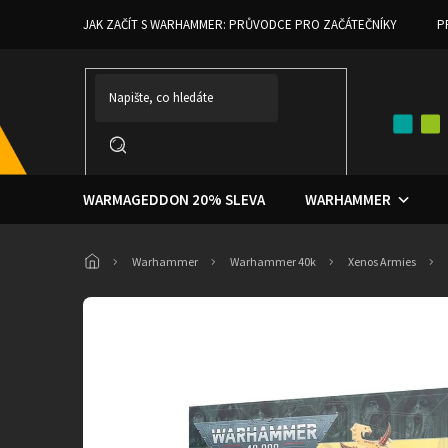
Přejít
JAK ZAČÍT S WARHAMMER: PRŮVODCE PRO ZAČÁTEČNÍKY
P
na
obsah
WARMAGEDDON 20% SLEVA
WARHAMMER
Domů
Warhammer
Warhammer 40k
Xenos Armies