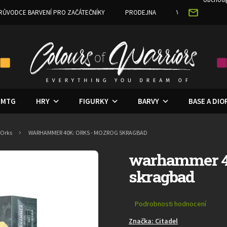
RŮVODCE BARVENÍ PRO ZAČÁTEČNÍKY
PRODEJNA
VĚRNOSTNÍ PRO
MTG
HRY
FIGURKY
BARVY
BASE A DI
Orks
WARHAMMER 40K: ORKS - MOZROG SKRAGBAD
warhammer 40
skragbad
Průměrné
Podrobnosti hodnocení
hodnocení
Značka:
Citadel
produktu