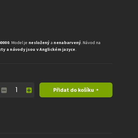
0000
. Model je
nesložený
a
nenabarvený
. Návod na
xty a návody jsou v Anglickém jazyce
.
Přidat do košíku