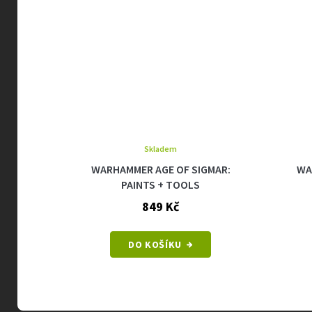
Skladem
IDS -
WARHAMMER AGE OF SIGMAR:
WA
PER
PAINTS + TOOLS
849 Kč
DO KOŠÍKU