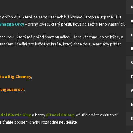
K
 orčího dua, které za sebou zanechává krvavou stopu a ucpané uši z
Snagga Orky
– drsný lovec, který přežil, když ho sežral jeho vlastní cíl.
E
saurovi, který má pořád špatnou náladu, žere všechno, co se hýbe, a
ný tandem, ideální pro každého hráče, který chce do své armády přidat
H
S
a a Big Chompy
,
F
quigosaurovi
,
V
M
adel Plastic Glue
a barvy
Citadel Colour
. Ať už hledáte exkluzivní
E
 s tímhle bossem chybu rozhodně neuděláte.
K