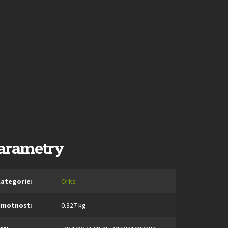
arametry
ategorie
:
Orks
Hmotnost
:
0.327 kg