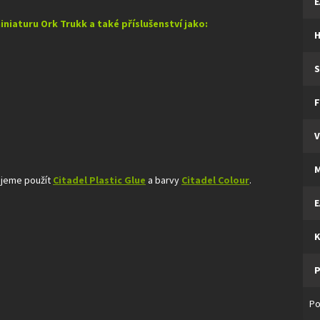
E
niaturu Ork Trukk a také příslušenství jako:
H
S
F
V
M
ujeme použít
Citadel Plastic Glue
a barvy
Citadel Colour
.
E
K
P
Po