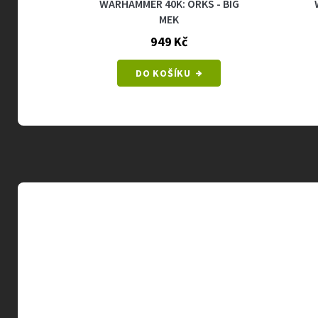
RKS -
WARHAMMER 40K: ORKS - BIG
L
MEK
949 Kč
DO KOŠÍKU