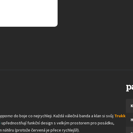
p
K
oppama
do boje co nejrychleji. Každá válečná banda a klan si svůj
Trukk
é
upřednostňují funkční design s velkým prostorem pro posádku,
 nátěru (protože červená je přece rychlejší!).