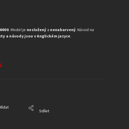
0000
. Model je
nesložený
a
nenabarvený
. Návod na
xty a návody jsou v Anglickém jazyce
.
é
Hlídat
Sdílet