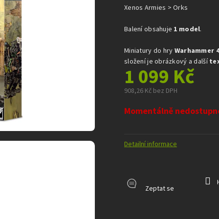
z
Xenos Armies > Orks
5
hvězdiček.
Balení obsahuje
1 model
.
Miniatury do hry
Warhammer 4
složení je obrázkový a další
te
1 099 Kč
908,26 Kč bez DPH
Měrná
Momentálně nedostupn
cena:
Detailní informace
Zeptat se