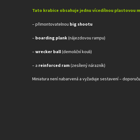
Tato krabice obsahuje jednu vícedílnou plastovou mi
– přimontovatelnou
big shootu
–
boarding plank
(nájezdovou rampu)
–
wrecker ball
(demoliční kouli)
– a
reinforced ram
(zesílený nárazník)
Miniatura není nabarvená a vyžaduje sestavení – doporuč