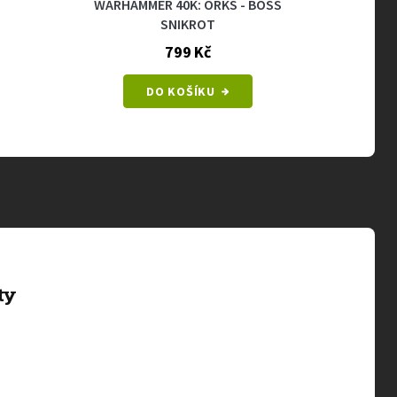
WARHAMMER 40K: ORKS - BOSS
WARHAM
SNIKROT
799 Kč
DO KOŠÍKU