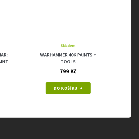
Skladem
AR:
WARHAMMER 40K PAINTS +
WA
AINT
TOOLS
799 Kč
DO KOŠÍKU