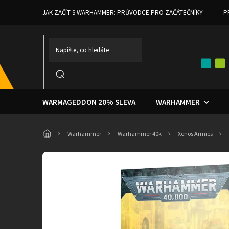
Přejít
JAK ZAČÍT S WARHAMMER: PRŮVODCE PRO ZAČÁTEČNÍKY
P
na
obsah
WARMAGEDDON 20% SLEVA
WARHAMMER
Domů
Warhammer
Warhammer 40k
Xenos Armies