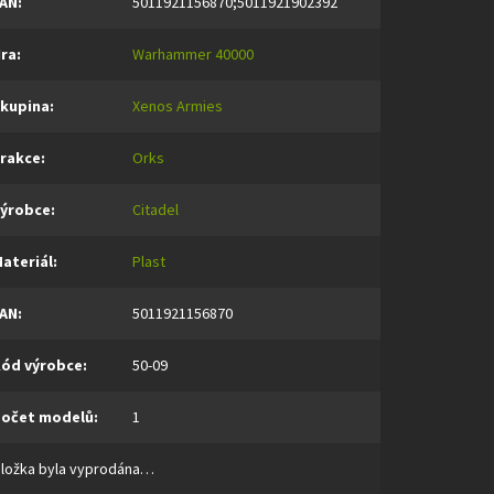
AN
:
5011921156870;5011921902392
ra
:
Warhammer 40000
kupina
:
Xenos Armies
rakce
:
Orks
ýrobce
:
Citadel
ateriál
:
Plast
AN
:
5011921156870
ód výrobce
:
50-09
očet modelů
:
1
ložka byla vyprodána…