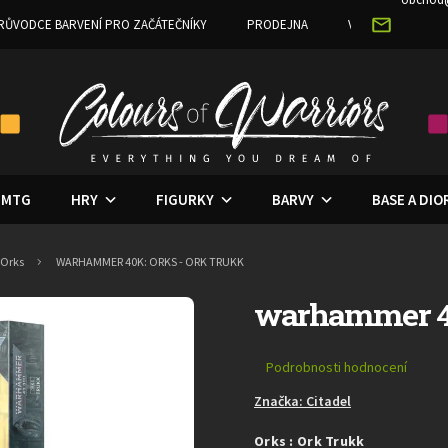
RŮVODCE BARVENÍ PRO ZAČÁTEČNÍKY
PRODEJNA
VĚRNOSTNÍ PRO
MTG
HRY
FIGURKY
BARVY
BASE A DI
Orks
WARHAMMER 40K: ORKS - ORK TRUKK
warhammer 40
Průměrné
Podrobnosti hodnocení
hodnocení
Značka:
Citadel
produktu
je
Orks : Ork Trukk
0,0