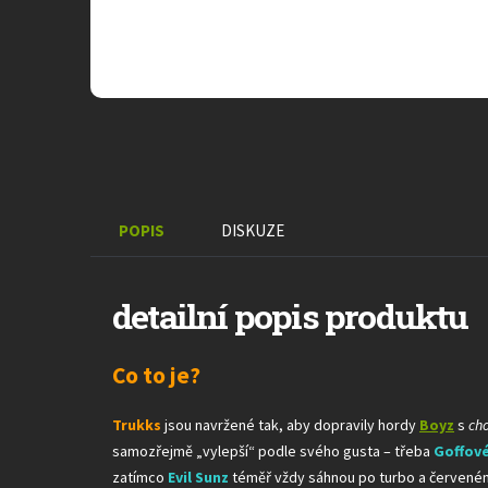
POPIS
DISKUZE
detailní popis produktu
Co to je?
Trukks
jsou navržené tak, aby dopravily hordy
Boyz
s
ch
samozřejmě „vylepší“ podle svého gusta – třeba
Goffov
zatímco
Evil Sunz
téměř vždy sáhnou po turbo
a červeném