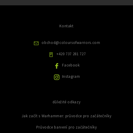
á
ý
á
d
p
n
a
i
k
c
s
ů
í
u
Kontakt
p
r
v
obchod
@
coloursofwarriors.com
k
y
+420 737 281 727
v
ý
Facebook
p
i
Instagram
s
u
důležité odkazy
Jak začít s Warhammer: průvodce pro začátečníky
Průvodce barvení pro začátečníky