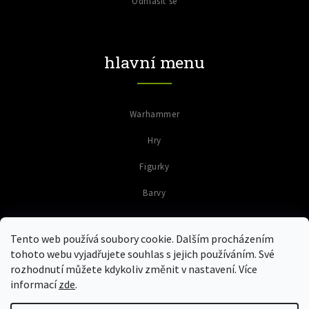
Odhlásit se
hlavní menu
Warhammer
Hry
Figurky
Barvy
Tento web používá soubory cookie. Dalším procházením
tohoto webu vyjadřujete souhlas s jejich používáním. Své
rozhodnutí můžete kdykoliv změnit v nastavení. Více
informací
zde
.
Copyright 2026
Colours of Warriors
. Všechna práva vyhrazena.