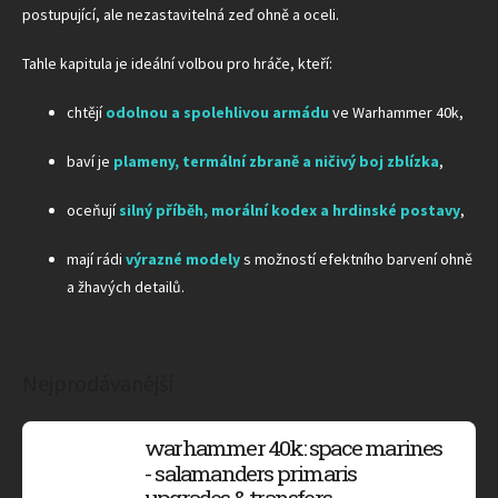
postupující, ale nezastavitelná zeď ohně a oceli.
Tahle kapitula je ideální volbou pro hráče, kteří:
chtějí
odolnou a spolehlivou armádu
ve Warhammer 40k,
baví je
plameny, termální zbraně a ničivý boj zblízka
,
oceňují
silný příběh, morální kodex a hrdinské postavy
,
mají rádi
výrazné modely
s možností efektního barvení ohně
a žhavých detailů.
Nejprodávanější
warhammer 40k: space marines
- salamanders primaris
upgrades & transfers