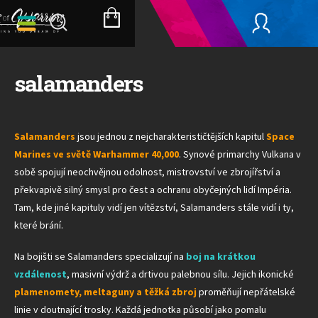
Přejít
na
NÁKUPNÍ
obsah
KOŠÍK
salamanders
Salamanders
jsou jednou z nejcharakterističtějších kapitul
Space
Marines ve světě Warhammer 40,000
. Synové primarchy Vulkana v
sobě spojují neochvějnou odolnost, mistrovství ve zbrojířství a
překvapivě silný smysl pro čest a ochranu obyčejných lidí Impéria.
Tam, kde jiné kapituly vidí jen vítězství, Salamanders stále vidí i ty,
které brání.
Na bojišti se Salamanders specializují na
boj na krátkou
vzdálenost
, masivní výdrž a drtivou palebnou sílu. Jejich ikonické
plamenomety, meltaguny a těžká zbroj
proměňují nepřátelské
linie v doutnající trosky. Každá jednotka působí jako pomalu