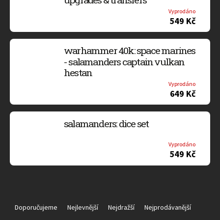
Vyprodáno
549 Kč
warhammer 40k: space marines
- salamanders captain vulkan
hestan
Vyprodáno
649 Kč
salamanders: dice set
Vyprodáno
549 Kč
Ř
a
Doporučujeme
Nejlevnější
Nejdražší
Nejprodávanější
z