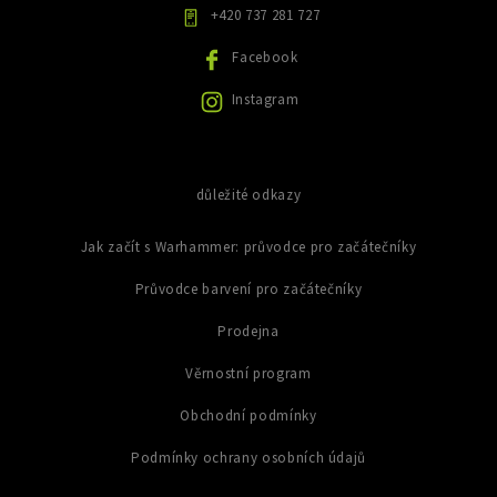
y
+420 737 281 727
v
ý
Facebook
p
i
Instagram
s
u
důležité odkazy
Jak začít s Warhammer: průvodce pro začátečníky
Průvodce barvení pro začátečníky
Prodejna
Věrnostní program
Obchodní podmínky
Podmínky ochrany osobních údajů