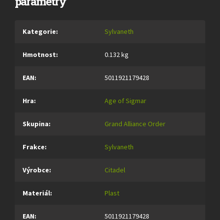
parametry
Kategorie
:
Sylvaneth
Hmotnost
:
0.132 kg
EAN
:
5011921179428
Hra
:
Age of Sigmar
Skupina
:
Grand Alliance Order
Frakce
:
Sylvaneth
Výrobce
:
Citadel
Materiál
:
Plast
EAN
:
5011921179428