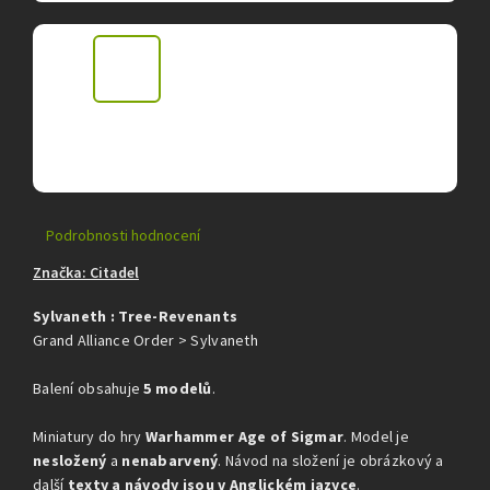
Průměrné
Podrobnosti hodnocení
hodnocení
Značka:
Citadel
produktu
je
Sylvaneth : Tree-Revenants
0,0
z
Grand Alliance Order > Sylvaneth
5
hvězdiček.
Balení obsahuje
5 modelů
.
Miniatury do hry
Warhammer Age of Sigmar
. Model je
nesložený
a
nenabarvený
. Návod na složení je obrázkový a
další
texty a návody jsou v Anglickém jazyce
.