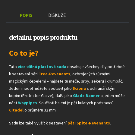
POPIS
DISKUZE
detailní popis produktu
Co to je?
Tato
více-dílná plastová sada
obsahuje všechny díly potřebné
k sestavení pěti
Tree-Revenants
, ozbrojených různými
magickými čepelemi – najdete tu meče, srpy, sekeru i krumpáč.
Jeden model můžete sestavit jako
Sciona
s ochranářským
kopím (Protector Glaive), další jako
Glade Banner
a jeden může
nést
Waypipes
. Součástí balení je pět kulatých podstavců
Citadel
o průměru 32 mm.
Sadu lze také využít k sestavení
pěti Spite-Revenants
.