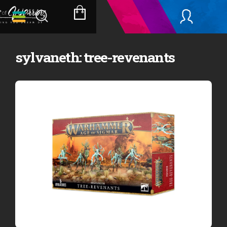
Přejít
na
NÁKUPNÍ
obsah
KOŠÍK
sylvaneth: tree-revenants