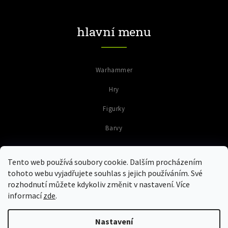
hlavní menu
Warhammer
Hry
Figurky
Barvy
Tento web používá soubory cookie. Dalším procházením
tohoto webu vyjadřujete souhlas s jejich používáním. Své
rozhodnutí můžete kdykoliv změnit v nastavení. Více
informací
zde
.
Copyright 2026
Colours of Warriors
. Všechna práva vyhrazena.
Upravit nastavení cookies
Nastavení