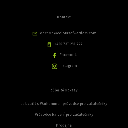
n
p
a
k
i
c
s
ů
í
Kontakt
u
p
r
v
obchod
@
coloursofwarriors.com
k
y
+420 737 281 727
v
ý
Facebook
p
i
Instagram
s
u
důležité odkazy
Jak začít s Warhammer: průvodce pro začátečníky
Průvodce barvení pro začátečníky
Prodejna