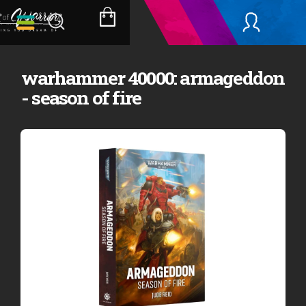
Přejít
na
NÁKUPNÍ
obsah
KOŠÍK
warhammer 40000: armageddon
- season of fire