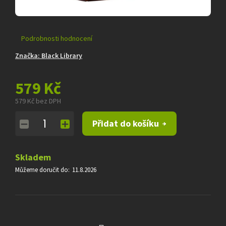
Průměrné
Podrobnosti hodnocení
hodnocení
Značka:
Black Library
produktu
je
0,0
579 Kč
z
5
579 Kč bez DPH
hvězdiček.
Měrná
Přidat do košíku
cena:
Skladem
Můžeme doručit do:
11.8.2026