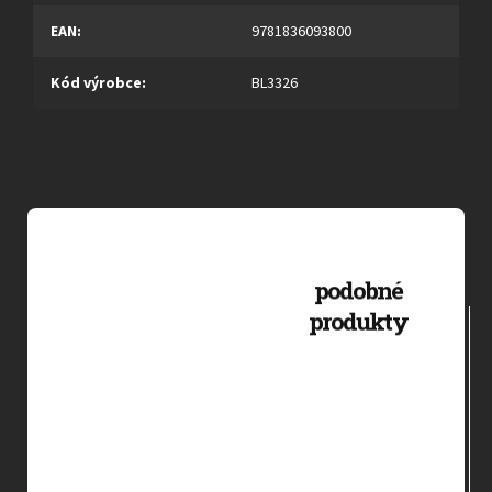
EAN
:
9781836093800
Kód výrobce
:
BL3326