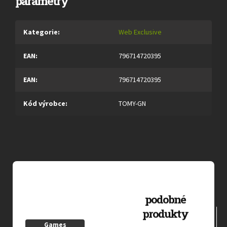
parametry
Kategorie
:
Web Exclusive
EAN
:
796714720395
EAN
:
796714720395
Kód výrobce
:
TOMY-GN
Games