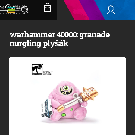
Přejít
na
NÁKUPNÍ
obsah
KOŠÍK
warhammer 40000: granade
nurgling plyšák