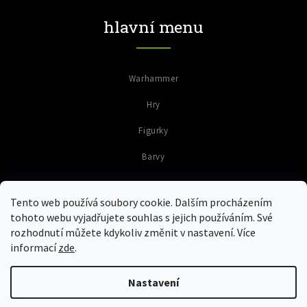
hlavní menu
Warhammer
Hry
Figurky
Barvy
Tento web používá soubory cookie. Dalším procházením
tohoto webu vyjadřujete souhlas s jejich používáním. Své
rozhodnutí můžete kdykoliv změnit v nastavení. Více
informací
zde
.
Copyright 2026
Colours of Warriors
. Všechna práva vyhrazena.
Upravit nastavení cookies
Nastavení
Grafický návrh vytvořil a nakódoval
Shoptak.cz
Vytvořil Shoptet