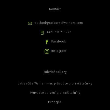
k
i
c
s
ů
í
Kontakt
u
p
r
v
obchod
@
coloursofwarriors.com
k
y
+420 737 281 727
v
ý
Facebook
p
i
Instagram
s
u
důležité odkazy
Jak začít s Warhammer: průvodce pro začátečníky
Průvodce barvení pro začátečníky
Prodejna