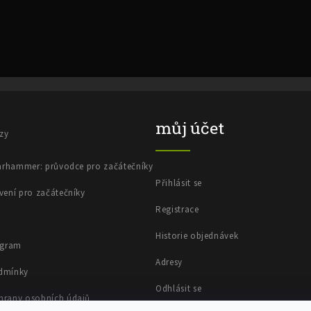
ý
p
i
s
č
l
á
n
můj účet
k
azy
ů
Warhammer: průvodce pro začátečníky
Přihlásit se
vení pro začátečníky
Registrace
Historie objednávek
ogram
Adresy
dmínky
Odhlásit se
hrany osobních údajů