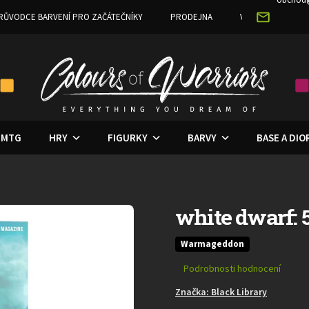
RŮVODCE BARVENÍ PRO ZAČÁTEČNÍKY
PRODEJNA
VĚRNOSTNÍ PRO
MTG
HRY
FIGURKY
BARVY
BASE A DI
white dwarf: 
Warmageddon
Průměrné
Podrobnosti hodnocení
hodnocení
Značka:
Black Library
produktu
je