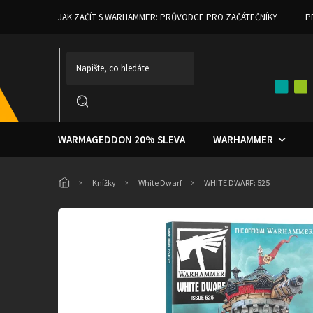
Přejít
JAK ZAČÍT S WARHAMMER: PRŮVODCE PRO ZAČÁTEČNÍKY
P
na
obsah
WARMAGEDDON 20% SLEVA
WARHAMMER
Domů
Knížky
White Dwarf
WHITE DWARF: 525