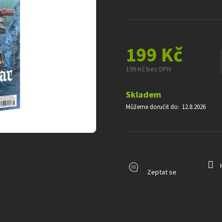
0,0
z
5
hvězdiček.
199 Kč
199 Kč bez DPH
Měrná
cena:
Skladem
Můžeme doručit do:
12.8.2026
Zeptat se