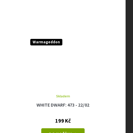
Warmageddon
Warma
Skladem
WHITE DWARF: 473 - 22/02
WHIT
199 Kč