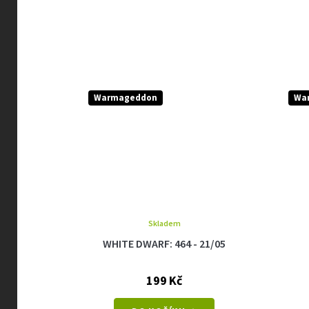
Warmageddon
Wa
Skladem
21/11
WHITE DWARF: 464 - 21/05
199 Kč