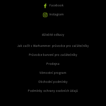
ý
Facebook
p
i
Instagram
s
u
důležité odkazy
Jak začít s Warhammer: průvodce pro začátečníky
Průvodce barvení pro začátečníky
Prodejna
Věrnostní program
Obchodní podmínky
Podmínky ochrany osobních údajů